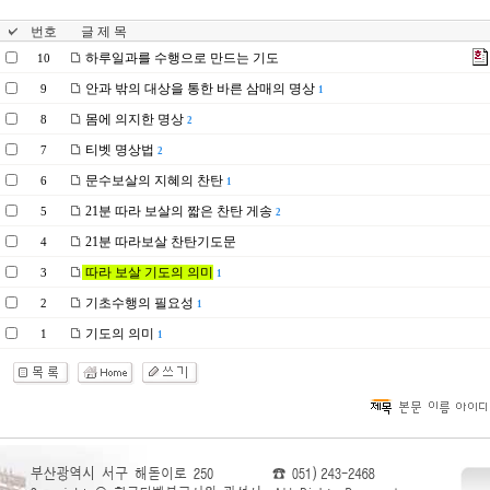
번호
글 제 목
하루일과를 수행으로 만드는 기도
10
안과 밖의 대상을 통한 바른 삼매의 명상
9
1
몸에 의지한 명상
8
2
티벳 명상법
7
2
문수보살의 지혜의 찬탄
6
1
21분 따라 보살의 짧은 찬탄 게송
5
2
21분 따라보살 찬탄기도문
4
따라 보살 기도의 의미
3
1
기초수행의 필요성
2
1
기도의 의미
1
1