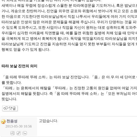
이 외에도 따라보살 기도를 하면 여러 가지 이익들이 있습니다.
새벽이나 해질 무렵에 정성스럽게 스물한 분 따라예경문을 기도하거나, 혹은 밤낮으
거나, 게송으로 찬탄하거나, 진언을 외우면 공포와 위험에서 벗어나게 되고 모든 소
한 마음으로 기도한다면 따라보살님께서 직접 나투셔서 우리들에게 여러 가지 이익과
따라보살은 인생의 많은 어려운 문제들을 해결해 주십니다. 우리가 단명하는 것을 피
수 있도록 도와주시고, 또한 사업이나 직업을 자신이 원하는 대로 성취하도록 도와주
우리들이 심각한 어려움에 직면했을 때, 예를 들면 위험한 질병에 처해 있을 때 만약
을 극복하게 되고 병에서 회복하게 됩니다. 독약을 먹었을지라도 따라보살님을 의지
따라보살님께 기도하고 진언을 지송하면 자식을 얻지 못한 부부들이 자식들을 얻게 되
행복도 얻을 수가 있게 됩니다.
따라 보살 진언의 의미
「옴 따레 뚜따레 뚜레 소하」는 따라 보살 진언입니다. 「옴」은 아.우.마 세 단어로 
를 뜻합니다.
「따레」는 윤회에서의 해탈을「뚜따레」는 진정한 고통의 원인을 없애며 여덟 가
질병에서의 해탈을 뜻합니다. 즉「옴 따레 뚜따레 뚜레 소하」는「모든 부처님의 
뜻입니다.
고맙습니다.
천음성
2013-05-30 10:56