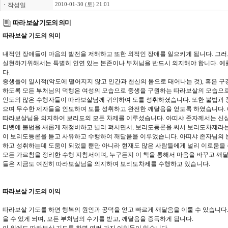
ㆍ
작성일
2010-01-30 (토) 21:01
따라 보살 기도의 의미
따라보살 기도의 의미
내적인 장애들이 마음의 발전을 저해하고 또한 외적인 장애를 일으키게 됩니다. 그
실현하기위해서는 특별히 인연 있는 본존이나 부처님을 반드시 의지해야 합니다. 예
다.
중생들이 일시적(악도에 떨어지지 않고 인간과 천신의 몸으로 태어나는 것), 혹은 구
하도록 모든 부처님의 덕행은 여성의 모습으로 중생을 구원하는 따라보살의 모습으
인도의 많은 수행자들이 따라보살님께 귀의하여 도를 성취하셨습니다. 또한 불법과 
으며 무수한 제자들을 인도하여 도를 성취하고 완전한 깨달음을 얻도록 하였습니다.
따라보살님을 의지하여 보리도의 모든 차제를 이루셨습니다. 아띠샤 존자께서는 신심
티벳에 불법을 새롭게 재정비하고 널리 펴시면서, 보리도등론을 써서 보리도차제라는
이 보리도등론을 듣고 사유하고 수행하여 깨달음을 이루었습니다. 아띠샤 존자님의 
하고 성취하는데 도움이 되었을 뿐만 아니라 현재도 많은 사람들에게 널리 이로움을
모든 가르침을 정리한 수행 지침서이며, 누구든지 이 책을 통해서 마음을 바꾸고 깨달
들은 지금도 여전히 따라보살님을 의지하여 보리도차제를 수행하고 있습니다.
따라보살 기도의 이익
따라보살 기도를 하면 행복의 원인과 공덕을 얻고 빠르게 깨달음을 이룰 수 있습니다.
을 수 있게 되며, 모든 부처님의 수기를 받고, 깨달음을 증득하게 됩니다.