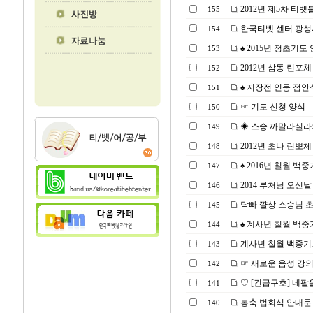
2012년 제5차 티
155
한국티벳 센터 광성
154
♠ 2015년 정초기도
153
2012년 삼동 린포체
152
♠ 지장전 인등 점안식(2
151
☞ 기도 신청 양식
150
◈ 스승 까말라실라의＜수
149
2012년 초나 린뽀
148
♠ 2016년 칠월 백중기
147
2014 부처님 오신날
146
닥빠 꺌상 스승님 초청
145
♠ 계사년 칠월 백중
144
계사년 칠월 백중기
143
☞ 새로운 음성 강
142
♡ [긴급구호] 네팔
141
봉축 법회식 안내문
140