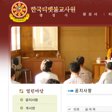
번호
글 제 목