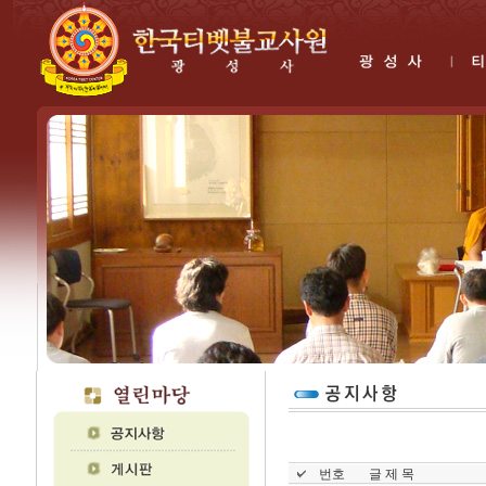
번호
글 제 목