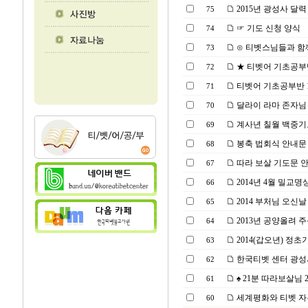
2015년 광성사 달
75
☞ 기도 신청 양식
74
⊙ 티벳스님들과 함께 
73
★ 티벳어 기초공부반 1기
72
티벳어 기초공부반 1기 모
71
달라이 라마 존자님
70
계사년 칠월 백중기
69
봉축 법회식 안내문
68
따라 보살 기도문 
67
2014년 4월 밀교명
66
2014 부처님 오신날
65
2013년 공양올려 
64
2014(갑오년) 정
63
한국티벳 센터 광성
62
♠ 21분 따라보살님 21일
61
세계평화와 티벳 자유
60