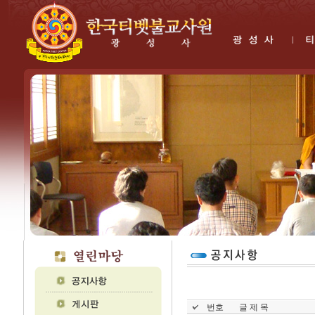
번호
글 제 목