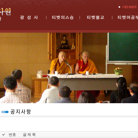
번호
글 제 목