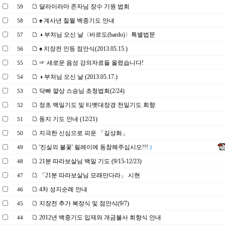
달라이라마 존자님 장수 기원 법회
59
♠ 계사년 칠월 백중기도 안내
58
◑ 부처님 오신 날〈바르도(bardo)〉특별법문
57
♠ 지장전 인등 점안식(2013.05.15.)
56
☞ 새로운 음성 강의자료들 올렸습니다!
55
◑ 부처님 오신 날 (2013.05.17.)
54
닥빠 꺌상 스승님 초청법회(2/24)
53
정초 백일기도 및 티벳대장경 천일기도 회향
52
동지 기도 안내 (12/21)
51
지극한 신심으로 피운 「길상화」
50
'진실의 불꽃' 릴레이에 동참해주십시오!!!
49
2
21분 따라보살님 백일 기도 (9/15-12/23)
48
「21분 따라보살님 모래만다라」 시현
47
4차 성지순례 안내
46
지장전 추가 복장식 및 점안식(9/7)
45
2012년 백중기도 입재와 개금불사 회향식 안내
44