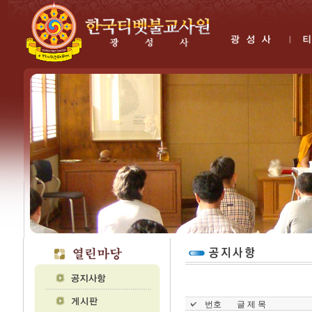
번호
글 제 목