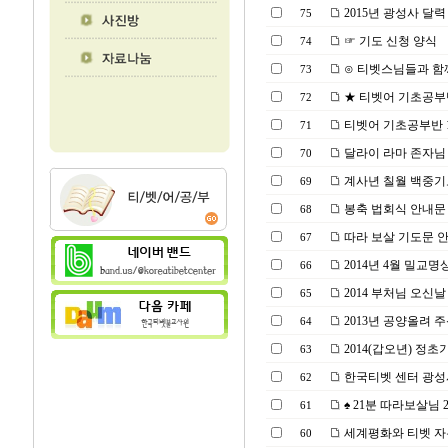
2015년 광성사 달
75
☞ 기도 신청 양식
74
⊙ 티벳스님들과 함께 
73
★ 티벳어 기초공부반 1기
72
티벳어 기초공부반 1기 모
71
달라이 라마 존자님
70
계사년 칠월 백중기
69
봉축 법회식 안내문
68
따라 보살 기도문 
67
2014년 4월 밀교명
66
2014 부처님 오신날
65
2013년 공양올려 
64
2014(갑오년) 정
63
한국티벳 센터 광성
62
♠ 21분 따라보살님 21일
61
세계평화와 티벳 자유
60