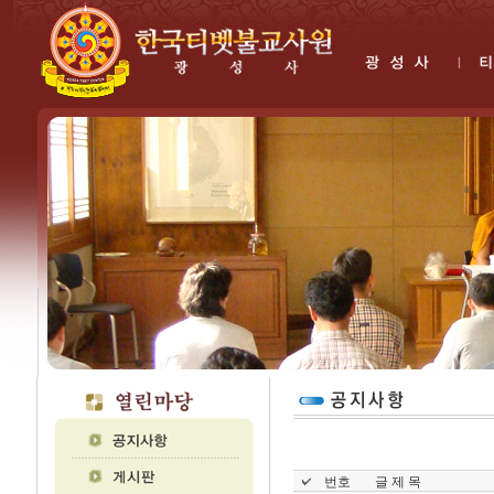
번호
글 제 목