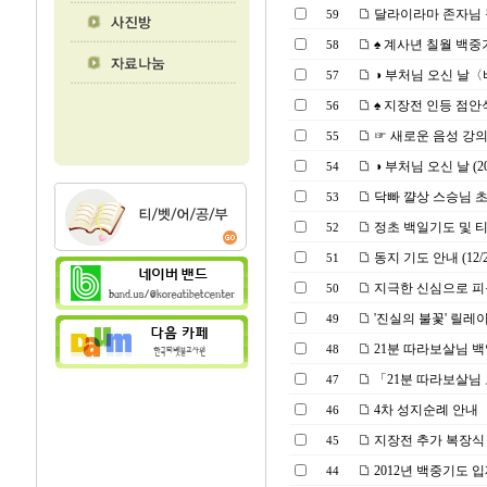
달라이라마 존자님 
59
♠ 계사년 칠월 백중
58
◑ 부처님 오신 날〈
57
♠ 지장전 인등 점안식(2
56
☞ 새로운 음성 강
55
◑ 부처님 오신 날 (2013
54
닥빠 꺌상 스승님 초청
53
정초 백일기도 및 
52
동지 기도 안내 (12/2
51
지극한 신심으로 피
50
'진실의 불꽃' 릴레
49
21분 따라보살님 백일 기
48
「21분 따라보살님
47
4차 성지순례 안내
46
지장전 추가 복장식 및
45
2012년 백중기도 
44