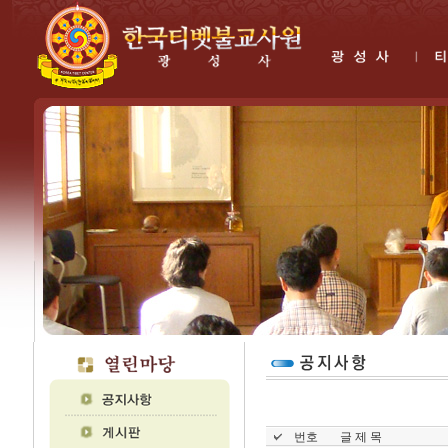
번호
글 제 목