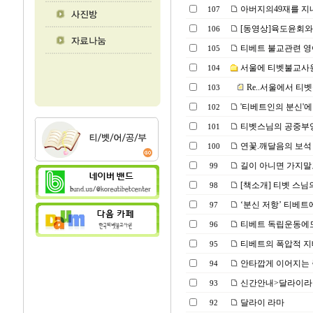
아버지의49재를 지
107
[동영상]육도윤회와
106
티베트 불교관련 영
105
서울에 티벳불교사원
104
Re..서울에서 티벳
103
'티베트인의 분신'에
102
티벳스님의 공중부양(Powe
101
연꽃.깨달음의 보석 
100
길이 아니면 가지말
99
[책소개] 티벳 스님
98
‘분신 저항’ 티베트에
97
티베트 독립운동에도
96
티베트의 폭압적 지배
95
안타깝게 이어지는 죽음
94
신간안내>달라이라마
93
달라이 라마
92