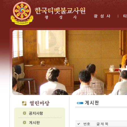
번호
글 제 목