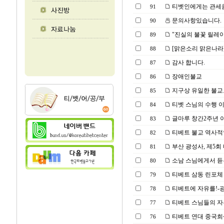
티벳인에게는 관세음
91
문의사항있습니다.
90
"진실의 불꽃 릴레이
89
[맑은소리 맑은나라
88
감사 합니다.
87
장애인불교
86
지구상 유일한 불교
85
티벳 스님의 수행 이
84
글마루 창간2주년 
83
티베트 불교 역사적인 
82
부산 광성사, 제5
81
소남 스님에게서 듣는 
80
티베트 삼동 린포체 부산
79
티베트에 자유를!-광성
78
티베트 스님들의 자유를
77
티베트 연대 중국희생자
76