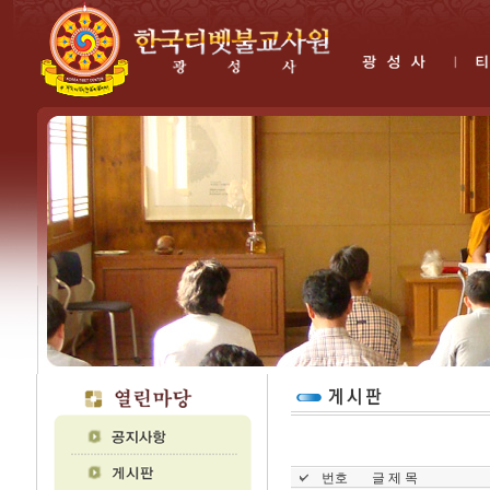
번호
글 제 목