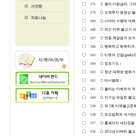
델리,다람살라, 그
171
오체투지 동영상 올
170
사마타 수행에 대해
169
여긴 티벳 불교가 
168
연꽃.깨달음의 보석 
167
행복하고 화목하게 
166
티벳의 간킬(ganky
165
정초기도
164
1
청년 대학생 법회가 
163
따시델레
162
1
불타는 티베트의 저항
161
지구상 유일한 불교
160
제 2회 티벳불교문
159
토요법회와 석가탄신
158
홈페이지 새단장을 
157
2011년 티베트 불
156