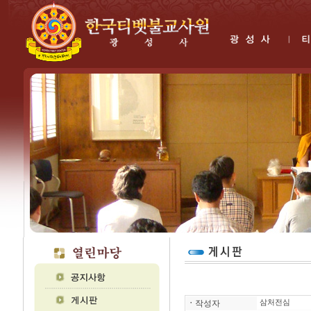
ㆍ
작성자
삼처전심