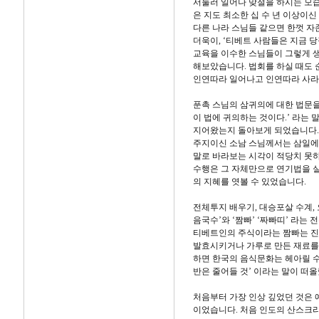
서둘러 일어나 맞절을 하시는 모습
은 지도 최소한 십 수 년 이상이
다른 나라 스님들 같으면 한껏 자
더욱이, ‘티베트 사람들은 지금 당
교육을 이수한 스님들이 그렇게 생
해보았습니다. 법회를 하실 때도
인연따라 일어나고 인연따라 사
푼촉 스님의 삼귀의에 대한 법문을
이 법에 귀의하는 것이다.’ 라는
지어왔는지 돌아보게 되었습니다.
주지이신 소남 스님께서는 삼일에 
말로 바라보는 시각이 적당치 못
수행은 그 자체만으로 연기법을 
의 지혜를 엿볼 수 있었습니다.
전체투지 배우기, 대승포살 수계, 
음국수’와 ‘짬빠’ ‘짜빠띠’ 라는
티베트인의 주식이라는 짬빠는 진
발효시키거나 가루로 만든 재료를 
하면 한국의 음식문화는 헤아릴 수
반은 줄어들 것’ 이라는 말이 떠
처음부터 가장 인상 깊었던 것은
이었습니다. 처음 인도의 산스크