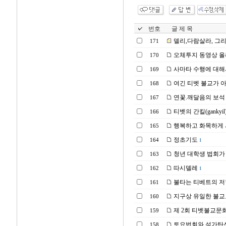
번호
글 제 목
델리,다람살라, 그
171
오체투지 동영상 올
170
사마타 수행에 대해
169
여긴 티벳 불교가 
168
연꽃.깨달음의 보석 
167
티벳의 간킬(ganky
166
행복하고 화목하게 
165
정초기도
164
1
청년 대학생 법회가 
163
따시델레
162
1
불타는 티베트의 저항
161
지구상 유일한 불교
160
제 2회 티벳불교문
159
토요법회와 석가탄신
158