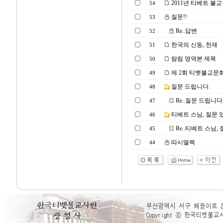
2011년 티베트 불
54
질문!!
53
Re..답변
52
한국의 신동, 천재
51
람림 영역본 제목
50
제 2회 티벳불교문
49
질문 드립니다.
48
Re..질문 드립니다
47
티베트 스님, 질문
46
Re..티베트 스님,
45
따시델렉
44