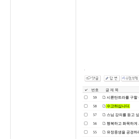
.
번호
글 제 목
시륜탄트라를 구할 
59
수고하십니다.
58
스님 강의를 듣고 
57
행복하고 화목하게 
56
유정중생을 공경하라
55