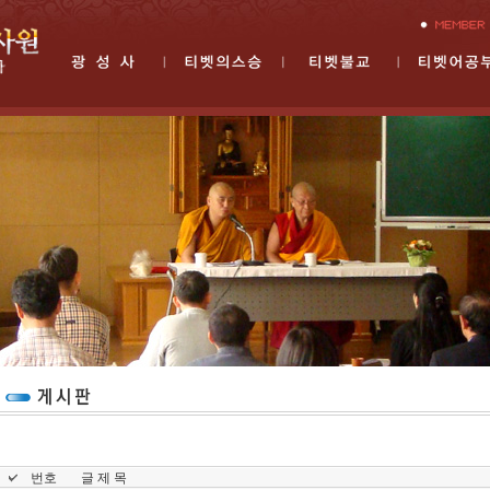
번호
글 제 목