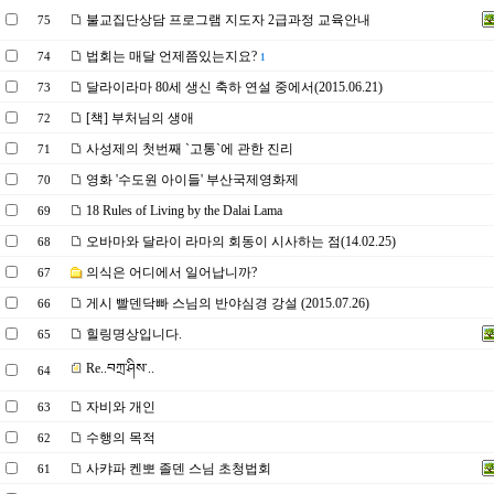
불교집단상담 프로그램 지도자 2급과정 교육안내
75
법회는 매달 언제쯤있는지요?
74
1
달라이라마 80세 생신 축하 연설 중에서(2015.06.21)
73
[책] 부처님의 생애
72
사성제의 첫번째 `고통`에 관한 진리
71
영화 '수도원 아이들' 부산국제영화제
70
18 Rules of Living by the Dalai Lama
69
오바마와 달라이 라마의 회동이 시사하는 점(14.02.25)
68
의식은 어디에서 일어납니까?
67
게시 빨덴닥빠 스님의 반야심경 강설 (2015.07.26)
66
힐링명상입니다.
65
Re..བཀྲ་ཤིས་..
64
자비와 개인
63
수행의 목적
62
사캬파 켄뽀 졸덴 스님 초청법회
61