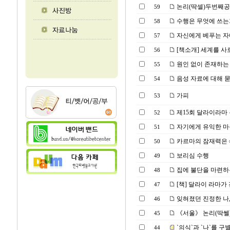
논리(딱셀)두번째
59
수행은 무엇에 쓰는
58
자신에게 베푸는 
57
[책소개] 세계를 사
56
원인 없이 존재하는
55
음성 자료에 대해 
54
가피
53
제15회 달라이라마 
52
자기에게 유익한 마
51
카르마의 잠재력은
50
보리심 수행
49
집에 불단을 마련하는
48
[책] 달라이 라마가 
47
잊혀졌던 진정한 나,
46
《서울》 논리(딱쎌) 공부
45
`의식`과 `나`를 
44