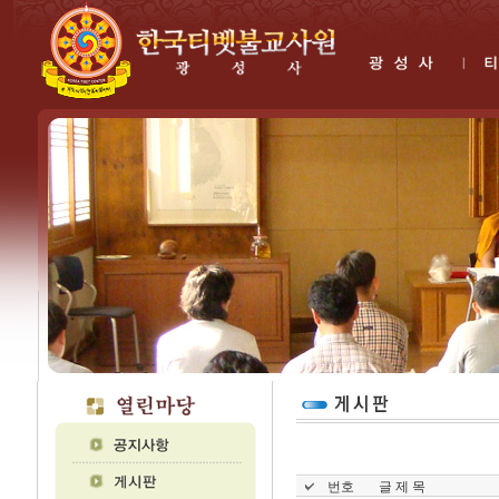
번호
글 제 목