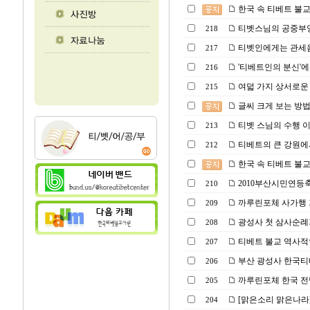
한국 속 티베트 불교 광성
티벳스님의 공중부양(Powe
218
티벳인에게는 관세음
217
'티베트인의 분신'에
216
여덟 가지 상서로운 
215
글씨 크게 보는 방
티벳 스님의 수행 이
213
티베트의 큰 강원에
212
한국 속 티베트 불교 광성
2010부산시민연등
210
까루린포체 사가행
209
광성사 첫 삼사순례
208
티베트 불교 역사적인 
207
부산 광성사 한국티베트
206
까루린포체 한국 전
205
[맑은소리 맑은나라
204