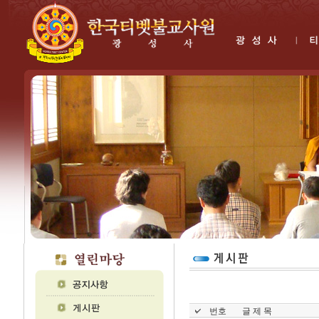
번호
글 제 목