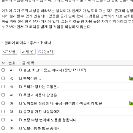
실체의 핵심은 사람과 사람 사이, 그리고 사람과 사물 사이의 근본적인 상호 연결이다
이것이 그가 주위 세상을 바라보는 방식이다. 반세기가 넘도록 그는 자기 존재의 심장부에
저히 분리될 수 없게 연결되어 있음을 굳게 믿어 왔다. 그것들은 명백하게 서로 교차한
복을 위해 헌신한 이유가 거기에 있다. 그는 이것을 한 차원 높은 자기 이익이라고 부
누구보다 먼저 그 혜택을 받게 될 것임을 의심하지 않는다.
~ 달라이 라마의 <용서> 中 에서
번호
글 제 목
불교, 최고의 종교 아니다 (중앙 12.11.07)
43
행복이란…
42
우리가 당하는 고통은...
41
욕망과 미움의 감정은...
40
잊혀졌던 진정한 나, 불성--한여름 라마글렌의 법문
39
종교를 가진 사람들에게
38
로종 수행 번역에 도움을 청합니다.
37
입보리행론 법문 중에서
36