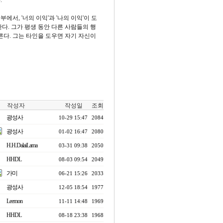
.
서, '너의 이익'과 '나의 이익'이 도
다. 그가 평생 동안 다른 사람들의 행
른다. 그는 타인을 도우면 자기 자신이
작성자
작성일
조회
광성사
10-29 15:47
2084
광성사
01-02 16:47
2080
H.H.DalaiLama
03-31 09:38
2050
HHDL
08-03 09:54
2049
가미
06-21 15:26
2033
광성사
12-05 18:54
1977
Leemon
11-11 14:48
1969
HHDL
08-18 23:38
1968