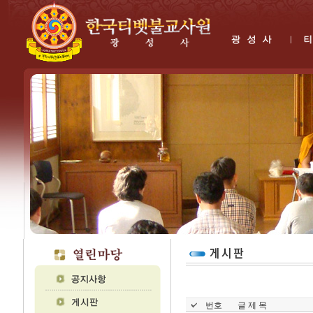
번호
글 제 목