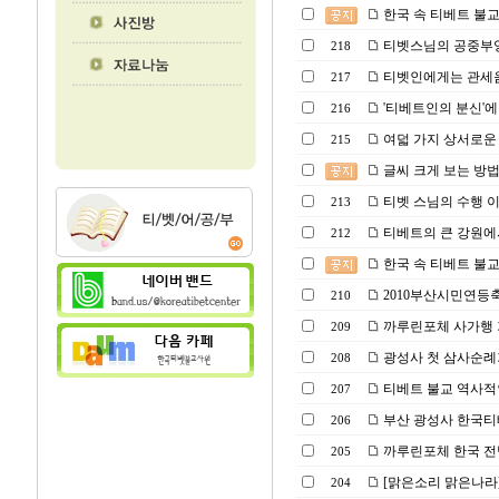
한국 속 티베트 불교 광성
티벳스님의 공중부양(Powe
218
티벳인에게는 관세음
217
'티베트인의 분신'에
216
여덟 가지 상서로운 
215
글씨 크게 보는 방
티벳 스님의 수행 이
213
티베트의 큰 강원에
212
한국 속 티베트 불교 광성
2010부산시민연등
210
까루린포체 사가행
209
광성사 첫 삼사순례
208
티베트 불교 역사적인 
207
부산 광성사 한국티베트
206
까루린포체 한국 전
205
[맑은소리 맑은나라
204