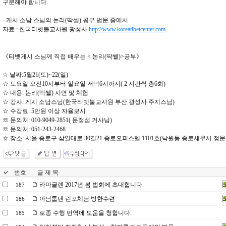
구분해야 합니다.
- 게시 소남 스님의 논리(딱셀) 공부 법문 중에서
자료 : 한국티벳불교사원 광성사
http://www.koreatibetcenter.com
《티벳게시 스님께 직접 배우는 < 논리(딱쎌)>공부》
☆ 날짜:5월21(토)~22(일)
☆ 토요일 오전10시부터 일요일 저녁6시까지( 2 시간씩 총6회)
☆ 내용: 논리(딱쎌) 시연 및 체험
☆ 강사: 게시 소남스님(한국티벳불교사원 부산 광성사 주지스님)
☆ 수강료: 5만원 이상 자율보시
☏ 문의처: 010-9049-2851( 문정섭 거사님)
☏ 문의처: 051-243-2468
☆ 장소: 서울 종로구 삼일대로 30길21 종로오피스텔 1101호(낙원동 종로세무서 정
번호
글 제 목
라마글렌 2017년 봄 법회에 초대합니다.
187
아남툽텐 린포체님 방한수련
186
로종 수행 번역에 도움을 청합니다.
185