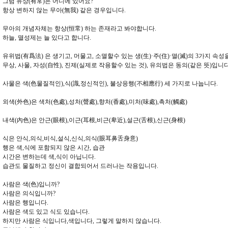
그럼 유상(有常)은 어디에 있어요?
항상 변하지 않는 무아(無我) 같은 경우입니다.
무아의 개념자체는 항상(恒常) 하는 존재라고 봐야합니다.
하늘, 멸성제는 늘 있다고 합니다.
유위법(有爲法) 은 생기고, 머물고, 소멸할수 있는 생(生)·주(住)·멸(滅)의 3가지 속성
무상, 사물, 자성(自性), 진제(실제로 작용할수 있는 것), 유의법은 동의(같은 뜻)입니다
사물은 색(色물질적인),식(識,정신적인), 불상응행(不相應行) 세 가지로 나눕니다.
외색(外色)은 색처(色處),성처(聲處),향처(香處),미처(味處),촉처(觸處)
내색(內色)은 안근(眼根),이근(耳根,비근(卑近),설근(舌根),신근(身根)
식은 안식,의식,비식,설식,신식,의식(眼耳鼻舌身意)
행은 색,식에 포함되지 않은 시간, 습관
시간은 변하는데 색,식이 아닙니다.
습관도 물질하고 정신이 결합되어서 드러나는 작용입니다.
사람은 색(色)입니까?
사람은 의식입니까?
사람은 행입니다.
사람은 색도 있고 식도 있습니다.
하지만 사람은 식입니다,색입니다, 그렇게 말하지 않습니다.