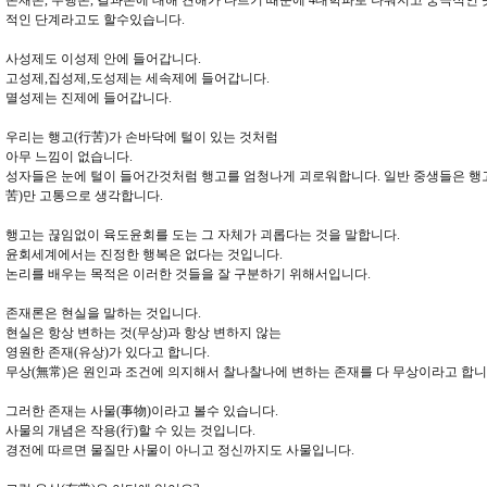
존재론, 수행론, 결과론에 대해 견해가 다르기 때문에 4대학파로 나눠지고 궁극적인
적인 단계라고도 할수있습니다.
사성제도 이성제 안에 들어갑니다.
고성제,집성제,도성제는 세속제에 들어갑니다.
멸성제는 진제에 들어갑니다.
우리는 행고(行苦)가 손바닥에 털이 있는 것처럼
아무 느낌이 없습니다.
성자들은 눈에 털이 들어간것처럼 행고를 엄청나게 괴로워합니다. 일반 중생들은 행
苦)만 고통으로 생각합니다.
행고는 끊임없이 육도윤회를 도는 그 자체가 괴롭다는 것을 말합니다.
윤회세계에서는 진정한 행복은 없다는 것입니다.
논리를 배우는 목적은 이러한 것들을 잘 구분하기 위해서입니다.
존재론은 현실을 말하는 것입니다.
현실은 항상 변하는 것(무상)과 항상 변하지 않는
영원한 존재(유상)가 있다고 합니다.
무상(無常)은 원인과 조건에 의지해서 찰나찰나에 변하는 존재를 다 무상이라고 합니
그러한 존재는 사물(事物)이라고 볼수 있습니다.
사물의 개념은 작용(行)할 수 있는 것입니다.
경전에 따르면 물질만 사물이 아니고 정신까지도 사물입니다.