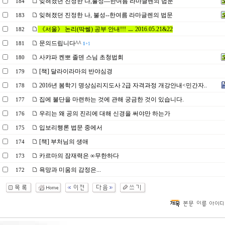
잊혀졌던 진정한 나,불성---한여름 라마글렌의 법문
184
잊혀졌던 진정한 나, 불성--한여름 라마글렌의 법문
183
《서울》 논리(딱쎌) 공부 안내!!! ㅡ 2016.05.21&22
182
문의드립니다^^
181
1
+1
사캬파 켄뽀 졸덴 스님 초청법회
180
[책] 달라이라마의 반야심경
179
2016년 봄학기 명상심리지도사 2급 자격과정 개강안내<민간자..
178
집에 불단을 마련하는 것에 관해 궁금한 것이 있습니다.
177
우리는 왜 공의 진리에 대해 신경을 써야만 하는가
176
입보리행론 법문 중에서
175
[책] 부처님의 생애
174
카르마의 잠재력은 ∞무한하다
173
욕망과 미움의 감정은...
172