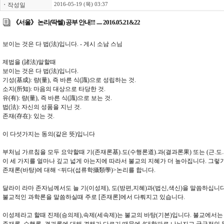
ㆍ
작성일
2016-05-19 (목) 03:37
《서울》 논리(딱쎌) 공부 안내!!! ㅡ 2016.05.21&22
보이는 것은 다 법(法)입니다. - 게시 소남 스님
제법을 (諸法)말할때
보이는 것은 다 법(法)입니다.
기성(基成): 량(量), 즉 바른 식(識)으로 성립하는 것.
소지(所知): 마음의 대상으로 타당한 것.
유(有): 량(量), 즉 바른 식(識)으로 보는 것.
법(法): 자신의 성품을 지닌 것.
존재(存在): 있는 것.
이 다섯가지는 동의(같은 뜻)입니다
부처님 가르침을 모두 요약할때 기(존재론基).도(수행론道).과(결과론果) 또는 (근.도.
이 세 가지를 얼마나 깊고 넓게 아는지에 따라서 불교의 지혜가 더 높아집니다. 그렇
존재론(바탕)에 대해 <뒤다(섭류학攝類學)>논리를 합니다.
달라이 라마 존자님께서도 늘 기(이성제), 도(방편,지혜)과(법신,색신)을 말씀하십니다
불교적인 과학론을 말씀하실때 주로 [존재론]에서 다뤄지고 있습니다.
이성제라고 할때 진제(승의제),속제(세속제)는 불교의 바탕(기본)입니다. 불교에서는