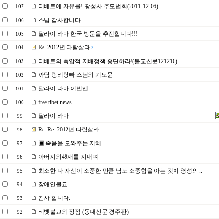
티베트에 자유를!-광성사 추모법회(2011-12-06)
107
스님 감사합니다
106
달라이 라마 한국 방문을 추진합니다!!!
105
Re..2012년 다람살라
104
2
티베트의 폭압적 지배정책 중단하라!(불교신문121210)
103
까담 랑리탕빠 스님의 기도문
102
달라이 라마 이번엔...
101
free tibet news
100
달라이 라마
99
Re..Re..2012년 다람살라
98
▣ 죽음을 도와주는 지혜
97
아버지의49재를 지내며
96
최소한 나 자신이 소중한 만큼 남도 소중함을 아는 것이 영성의 ..
95
장애인불교
94
감사 합니다.
93
티벳불교의 장점 (동대신문 경주판)
92