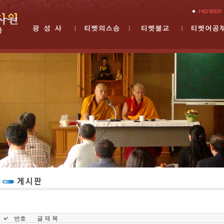
번호
글 제 목