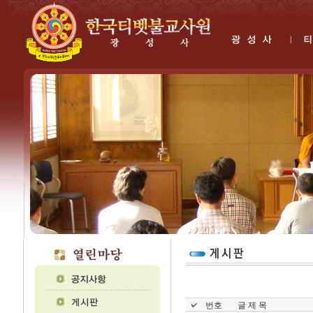
번호
글 제 목