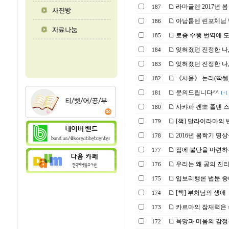
라마글렌 2017년 
187
아남툽텐 린포체님
186
로종 수행 번역에 
185
잊혀졌던 진정한 나,
184
잊혀졌던 진정한 나,
183
《서울》 논리(딱쎌) 공부
182
문의드립니다^^
181
1
+1
사캬파 켄뽀 졸덴 
180
[책] 달라이라마의
179
2016년 봄학기 명
178
집에 불단을 마련하는
177
우리는 왜 공의 진
176
입보리행론 법문 
175
[책] 부처님의 생애
174
카르마의 잠재력은
173
욕망과 미움의 감정은
172