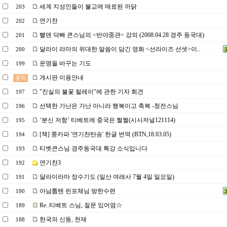
세계 지성인들이 불교에 매료된 까닭
203
연기찬
202
빨덴 닥빠 큰스님의 <반야중관> 강의 (2008.04.28 경주 동국대)
201
달라이 라마의 위대한 말씀이 담긴 영화 <선라이즈 선셋>이..
200
운명을 바꾸는 기도
199
게시판 이용안내
"진실의 불꽃 릴레이"에 관한 기자 회견
197
선택한 가난은 가난 아니라 행복이고 축복 -청전스님
196
‘분신 저항’ 티베트에 중국은 쩔쩔(시사저널121114)
195
[책] 쫑카파 '연기찬탄송' 한글 번역 (BTN,18.03.05)
194
티벳큰스님 경주동국대 특강 소식입니다
193
연기찬3
192
달라이라마 장수기도 (일산 여래사 7월 4일 일요일)
191
아남툽텐 린포체님 방한수련
190
Re..티베트 스님, 질문 있어염☆
189
한국의 신동, 천재
188