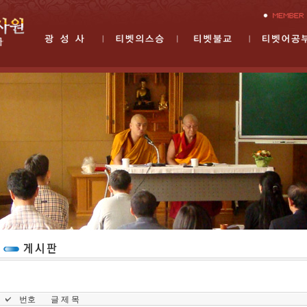
번호
글 제 목