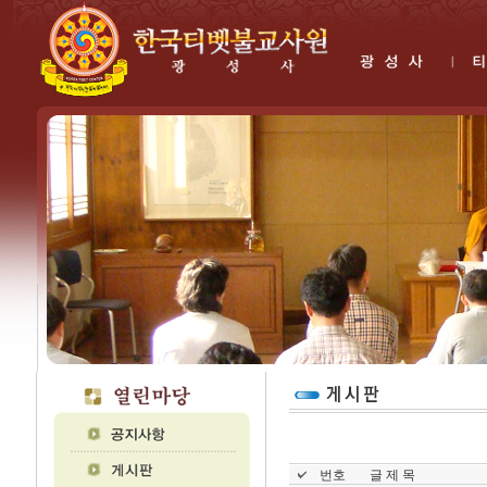
번호
글 제 목