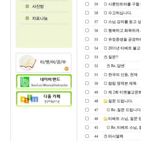
시륜탄트라를 구할 
59
수고하십니다.
58
스님 강의를 듣고 
57
행복하고 화목하게 
56
유정중생을 공경하라
55
2011년 티베트 불
54
질문!!
53
Re..답변
52
한국의 신동, 천재
51
람림 영역본 제목
50
제 2회 티벳불교문
49
질문 드립니다.
48
Re..질문 드립니다
47
티베트 스님, 질문
46
Re..티베트 스님,
45
따시델렉
44