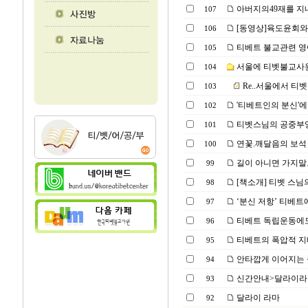
아버지의49재를 지
107
[동영상]육도윤회와
106
티베트 불교관련 영
105
서울에 티벳불교사원
104
Re..서울에서 티벳
103
'티베트인의 분신'에
102
티벳스님의 공중부양(Powe
101
연꽃.깨달음의 보석 
100
길이 아니면 가지말
99
[책소개] 티벳 스님
98
‘분신 저항’ 티베트에
97
티베트 독립운동에도
96
티베트의 폭압적 지배
95
안타깝게 이어지는 죽음
94
신간안내>달라이라마
93
달라이 라마
92