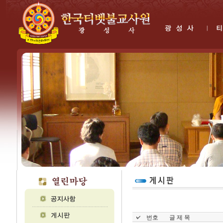
번호
글 제 목