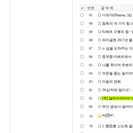
번호
글 제 목
다르마(Dharma, 法)
91
참회의 네 가지 힘 
90
티베트 수행의 힘 <람림
89
라마글렌 2017년 
88
⊙ 삶을 도와주는 
87
중국령 티베트에서
86
나를 죽이며 주변의 
85
의문을 품는 일이야
84
마음의 정화
83
'하심'하란 말이오!
82
[책] 달라이라마의
81
부산 광성사-달라이라마 
80
བཀྲ་ཤིས་'..
79
1. 慈悲會 신도회 결
78