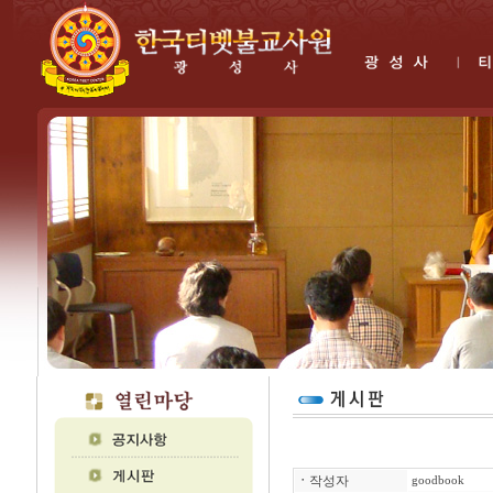
ㆍ
작성자
goodbook