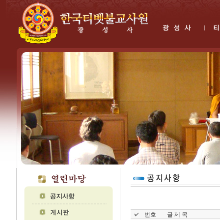
번호
글 제 목