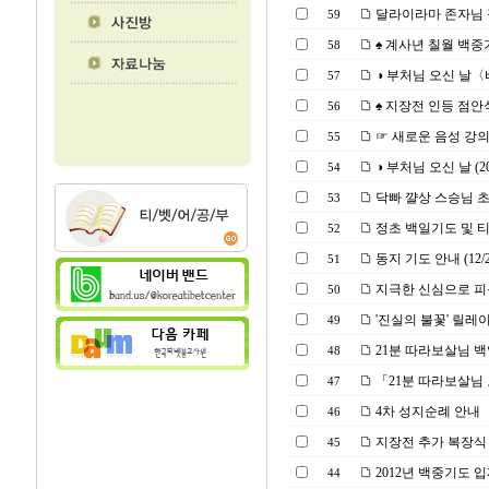
달라이라마 존자님 
59
♠ 계사년 칠월 백중
58
◑ 부처님 오신 날〈
57
♠ 지장전 인등 점안식(2
56
☞ 새로운 음성 강
55
◑ 부처님 오신 날 (2013
54
닥빠 꺌상 스승님 초청
53
정초 백일기도 및 
52
동지 기도 안내 (12/2
51
지극한 신심으로 피
50
'진실의 불꽃' 릴레
49
21분 따라보살님 백일 기
48
「21분 따라보살님
47
4차 성지순례 안내
46
지장전 추가 복장식 및
45
2012년 백중기도 
44