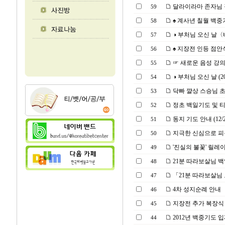
달라이라마 존자님 
59
♠ 계사년 칠월 백중
58
◑ 부처님 오신 날〈
57
♠ 지장전 인등 점안식(2
56
☞ 새로운 음성 강
55
◑ 부처님 오신 날 (2013
54
닥빠 꺌상 스승님 초청
53
정초 백일기도 및 
52
동지 기도 안내 (12/2
51
지극한 신심으로 피
50
'진실의 불꽃' 릴레
49
21분 따라보살님 백일 기
48
「21분 따라보살님
47
4차 성지순례 안내
46
지장전 추가 복장식 및
45
2012년 백중기도 
44