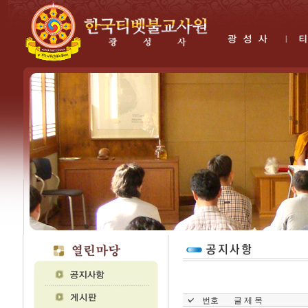
번호
글 제 목