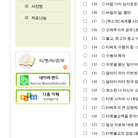
여덟 가지 상서로운 
139
바람의 말, 룽따
138
[책소개] 세계를 사
137
오체투지의 공덕 (
136
불교, 최고의 종교 아니
135
티베트 수행의 힘 <람림
134
수행의 목적
133
의문을 품는 일이야
132
달라이 라마 이번엔..
131
달라이 라마 한국 방
130
최소한 나 자신이 소
129
티벳 사자의 서 (죽
128
티베트의 큰 강원에
127
티벳불교책들 문의
126
음성 자료에 대해 
125
티벳불교의 장점 (
124