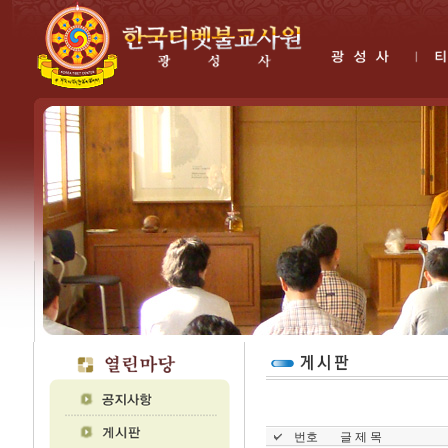
번호
글 제 목