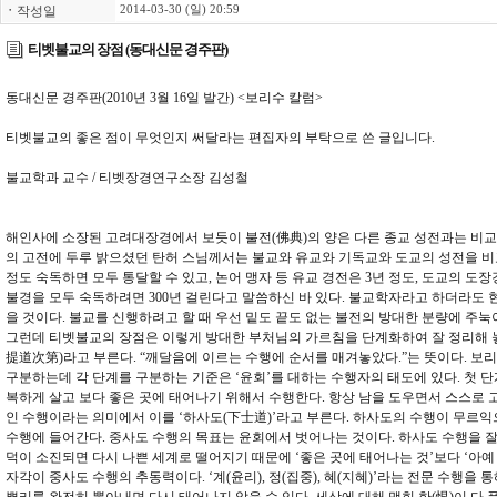
ㆍ
작성일
2014-03-30 (일) 20:59
티벳불교의 장점 (동대신문 경주판)
동대신문 경주판(2010년 3월 16일 발간) <보리수 칼럼>
티벳불교의 좋은 점이 무엇인지 써달라는 편집자의 부탁으로 쓴 글입니다.
불교학과 교수 / 티벳장경연구소장 김성철
해인사에 소장된 고려대장경에서 보듯이 불전(佛典)의 양은 다른 종교 성전과는 비교
의 고전에 두루 밝으셨던 탄허 스님께서는 불교와 유교와 기독교와 도교의 성전을 
정도 숙독하면 모두 통달할 수 있고, 논어 맹자 등 유교 경전은 3년 정도, 도교의 도
불경을 모두 숙독하려면 300년 걸린다고 말씀하신 바 있다. 불교학자라고 하더라도 
을 것이다. 불교를 신행하려고 할 때 우선 밑도 끝도 없는 불전의 방대한 분량에 주눅
그런데 티벳불교의 장점은 이렇게 방대한 부처님의 가르침을 단계화하여 잘 정리해 놓
提道次第)라고 부른다. “깨달음에 이르는 수행에 순서를 매겨놓았다.”는 뜻이다. 보
구분하는데 각 단계를 구분하는 기준은 ‘윤회’를 대하는 수행자의 태도에 있다. 첫 
복하게 살고 보다 좋은 곳에 태어나기 위해서 수행한다. 항상 남을 도우면서 스스로 
인 수행이라는 의미에서 이를 ‘하사도(下士道)’라고 부른다. 하사도의 수행이 무르익
수행에 들어간다. 중사도 수행의 목표는 윤회에서 벗어나는 것이다. 하사도 수행을 잘
덕이 소진되면 다시 나쁜 세계로 떨어지기 때문에 ‘좋은 곳에 태어나는 것’보다 ‘아예
자각이 중사도 수행의 추동력이다. ‘계(윤리), 정(집중), 혜(지혜)’라는 전문 수행을 