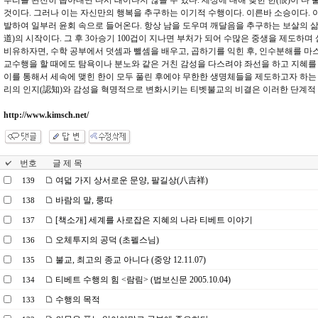
뿌리를 완전히 뽑아내면 다시 태어나지 않을 수 있다. 세상에 대해 맺힌 한(恨)이 다
것이다. 그러나 이는 자신만의 행복을 추구하는 이기적 수행이다. 이른바 소승이다. 
발하여 일부러 윤회 속으로 들어온다. 항상 남을 도우며 깨달음을 추구하는 보살의 삶
道)의 시작이다. 그 후 3아승기 100겁이 지나면 부처가 되어 수많은 중생을 제도하며
비유하자면, 수학 공부에서 덧셈과 뺄셈을 배우고, 곱하기를 익힌 후, 인수분해를 마
교수행을 할 때에도 탐욕이나 분노와 같은 거친 감성을 다스려야 좌선을 하고 지혜를 
이를 통해서 세속에 맺힌 한이 모두 풀린 후에야 무한한 생명체들을 제도하고자 하는 
리의 인지(認知)와 감성을 혁명적으로 변화시키는 티벳불교의 비결은 이러한 단계적 
http://www.kimsch.net/
번호
글 제 목
여덟 가지 상서로운 문양, 팔길상(八吉祥)
139
바람의 말, 룽따
138
[책소개] 세계를 사로잡은 지혜의 나라 티베트 이야기
137
오체투지의 공덕 (초펠스님)
136
불교, 최고의 종교 아니다 (중앙 12.11.07)
135
티베트 수행의 힘 <람림> (법보신문 2005.10.04)
134
수행의 목적
133