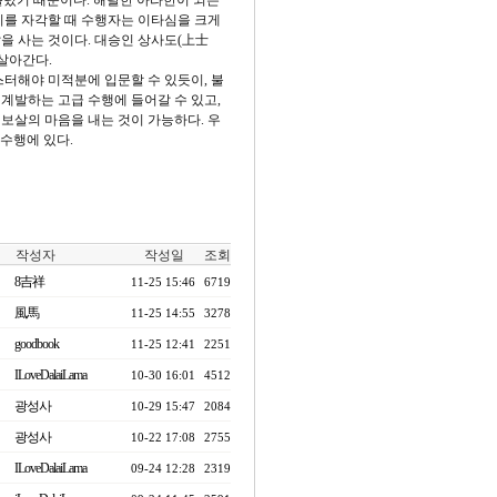
 풀렸기 때문이다. 해탈한 아라한이 되는
이를 자각할 때 수행자는 이타심을 크게
을 사는 것이다. 대승인 상사도(上士
 살아간다.
스터해야 미적분에 입문할 수 있듯이, 불
계발하는 고급 수행에 들어갈 수 있고,
보살의 마음을 내는 것이 가능하다. 우
수행에 있다.
작성자
작성일
조회
8吉祥
11-25 15:46
6719
風馬
11-25 14:55
3278
goodbook
11-25 12:41
2251
ILoveDalaiLama
10-30 16:01
4512
광성사
10-29 15:47
2084
광성사
10-22 17:08
2755
ILoveDalaiLama
09-24 12:28
2319