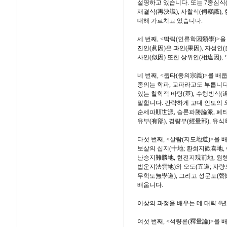
설명하고 있습니다. 또는 7종심식(
재결식(再決識), 사찰식(伺察識),
대해 가르치고 있습니다.
세 번째, <딱릭(인류학因類學)>을
진인(眞因)은 과인(果因), 자성인
사인(似因) 또한 상위인(相違因),
네 번째, <둡타(종의宗義)>를 배
종의는 학파, 교파라고도 부릅니다
있는 철학적 바탕(基), 수행방식(道
말합니다. 간략하게 고대 인도의 외
순세파順世派, 승론파勝論派, 폐
유부(有部), 경량부(經量部), 유
다섯 번째, <살람(지도地道)>을 
보살의 십지(十地; 환희지歡喜地,
난승지難勝地, 현전지現前地, 원
법운지法雲地)와 오도(五道; 자량
무학도無學道), 그리고 성문도(聲聞
배웁니다.
이상의 과정을 배우는 데 대략 4년
여섯 번째, <석량론(釋量論)>을 