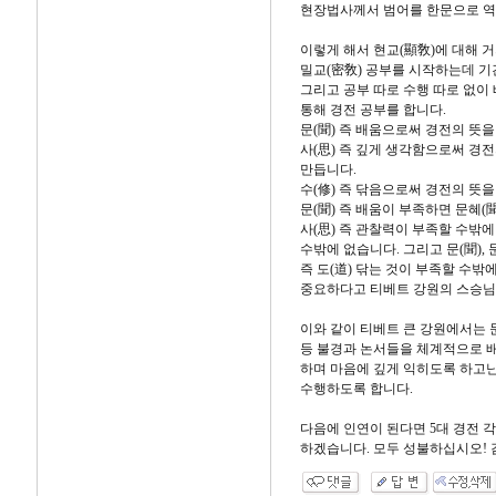
현장법사께서 범어를 한문으로 
이렇게 해서 현교(顯敎)에 대해 거
밀교(密敎) 공부를 시작하는데 기
그리고 공부 따로 수행 따로 없이
통해 경전 공부를 합니다.
문(聞) 즉 배움으로써 경전의 뜻을
사(思) 즉 깊게 생각함으로써 경
만듭니다.
수(修) 즉 닦음으로써 경전의 뜻을
문(聞) 즉 배움이 부족하면 문혜(
사(思) 즉 관찰력이 부족할 수밖에
수밖에 없습니다. 그리고 문(聞), 문
즉 도(道) 닦는 것이 부족할 수밖
중요하다고 티베트 강원의 스승님
이와 같이 티베트 큰 강원에서는 
등 불경과 논서들을 체계적으로 배
하며 마음에 깊게 익히도록 하고난
수행하도록 합니다.
다음에 인연이 된다면 5대 경전 
하겠습니다. 모두 성불하십시오! 