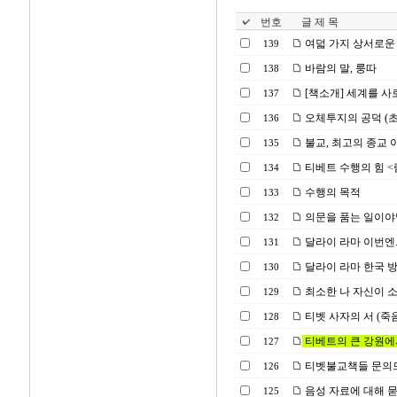
번호
글 제 목
여덟 가지 상서로운 
139
바람의 말, 룽따
138
[책소개] 세계를 사
137
오체투지의 공덕 (
136
불교, 최고의 종교 아니
135
티베트 수행의 힘 <람림
134
수행의 목적
133
의문을 품는 일이야
132
달라이 라마 이번엔..
131
달라이 라마 한국 방
130
최소한 나 자신이 소
129
티벳 사자의 서 (죽
128
티베트의 큰 강원에
127
티벳불교책들 문의
126
음성 자료에 대해 
125