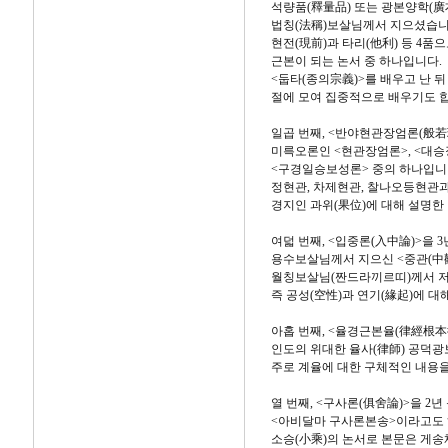
석량품(釋量品) 또는 광본양학(廣
법칭(法稱)보살님께서 지으셨습니다.
현전(現前)과 타리(他利) 등 4품
근본이 되는 논서 중 하나입니다.
<둡타(종의宗義)>를 배우고 난 뒤
절에 모여 집중적으로 배우기도 
일곱 번째, <반야현관장엄론(般若
미륵오론인 <현관장엄론>, <대승
<구경일승보성론> 중의 하나입니다
정현관, 차제현관, 찰나오등현관과
경지인 과위(果位)에 대해 설명
여덟 번째, <입중론(入中論)>을 3
용수보살님께서 지으신 <중관(中觀
월칭보살님(짠드라끼르띠)께서 저
즉 공성(空性)과 연기(緣起)에 
아홉 번째, <율경근본율(律經根本律
인도의 위대한 율사(律師) 공덕광
주로 계율에 대한 구체적인 내용을
열 번째, <구사론(俱舍論)>을 2년
<아비달마 구사론본송>이라고도 
소승(小乘)의 논서로 본문은 게송