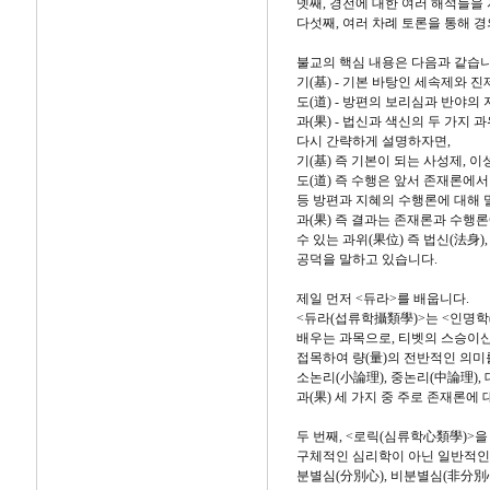
넷째, 경전에 대한 여러 해석들을 
다섯째, 여러 차례 토론을 통해 경
불교의 핵심 내용은 다음과 같습니
기(基) - 기본 바탕인 세속제와 
도(道) - 방편의 보리심과 반야의 
과(果) - 법신과 색신의 두 가지 과
다시 간략하게 설명하자면,
기(基) 즉 기본이 되는 사성제, 
도(道) 즉 수행은 앞서 존재론에서
등 방편과 지혜의 수행론에 대해 
과(果) 즉 결과는 존재론과 수행
수 있는 과위(果位) 즉 법신(法身)
공덕을 말하고 있습니다.
제일 먼저 <듀라>를 배웁니다.
<듀라(섭류학攝類學)>는 <인명학
배우는 과목으로, 티벳의 스승이신
접목하여 량(量)의 전반적인 의미
소논리(小論理), 중논리(中論理), 대
과(果) 세 가지 중 주로 존재론에
두 번째, <로릭(심류학心類學)>을
구체적인 심리학이 아닌 일반적인 마
분별심(分別心), 비분별심(非分別心)