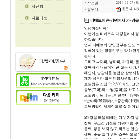
ㆍ
작성일
2014-06-07 (토
운문사-티벳불
ㆍ
첨부#1
티베트의 큰 강원에서 5대경을
안녕하십니까?
이번에는 티베트의 대강원에서 경
하겠습니다.
먼저 티베트의 망명정부는 인도 
각국에 있는 망명인구는 약 13만 
됩니다.
그리고 싸꺄파, 닝마파, 까규파, 
겔룩파의 대표적인 큰 절은 세라, 
해인사, 송광사를 불법승 삼보사
제가 공부한 절은 데뿡사원입니다.
로셀링은 스님 약 2,500여 명, 고
공부(교학)와 수행(증학)을 하고 
로셀링 강원에는 1학년부터 19학년
<반야학(般若學)>, <중관학(中觀學)
교육방법이 체계적으로 잘 되어있
5대경을 배울 때에는 다섯 가지 
첫째, 무조건 경전을 외워야 합니다
둘째, 경을 보지 않고 외우는 연습
셋째, 뜻을 알기 위해 스승님으로