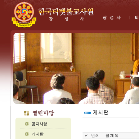
번호
글 제 목