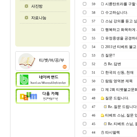
시륜탄트라를 구할 
59
수고하십니다.
58
스님 강의를 듣고 
57
행복하고 화목하게 
56
유정중생을 공경하라
55
2011년 티베트 불
54
질문!!
53
Re..답변
52
한국의 신동, 천재
51
람림 영역본 제목
50
제 2회 티벳불교문
49
질문 드립니다.
48
Re..질문 드립니다
47
티베트 스님, 질문
46
Re..티베트 스님,
45
따시델렉
44