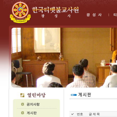
번호
글 제 목