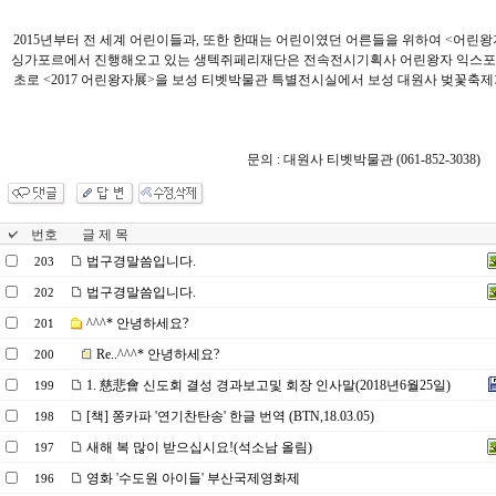
2015년부터 전 세계 어린이들과, 또한 한때는 어린이였던 어른들을 위하여 <어린왕자
싱가포르에서 진행해오고 있는 생텍쥐페리재단은 전속전시기획사 어린왕자 익스포지션 
초로 <2017 어린왕자展>을 보성 티벳박물관 특별전시실에서 보성 대원사 벚꽃축제가 
문의 : 대원사 티벳박물관 (061-852-3038)
번호
글 제 목
법구경말씀입니다.
203
법구경말씀입니다.
202
^^^* 안녕하세요?
201
Re..^^^* 안녕하세요?
200
1. 慈悲會 신도회 결성 경과보고및 회장 인사말(2018년6월25일)
199
[책] 쫑카파 '연기찬탄송' 한글 번역 (BTN,18.03.05)
198
새해 복 많이 받으십시요!(석소남 올림)
197
영화 '수도원 아이들' 부산국제영화제
196