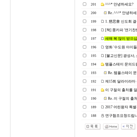
^^^* 안녕하세요?
201
Re..^^^* 안녕하
200
1. 慈悲會 신도회 결
199
[책] 쫑카파 '연기찬탄송
198
새해 복 많이 받으십
197
영화 '수도원 아이
196
[불교신문] 광성사, 
195
템플스테이 문의드립
194
Re..템플스테이 
193
제15회 달라이라마 
192
이 구절의 출처를 
191
Re..이 구절의 
190
2017 어린왕자 특
189
연구협조요청드립
188