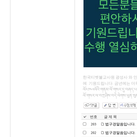
한국티벳불교사원 광성사 와 
에 기원드립니다. 금년에는 더욱 
ལོ༢༡༤༥ལོའི་གནམ་ལོ་གསར་དུ་བཞད་པའི་
ལོ་གསར་ལ་བཀྲ་ཤིས་བདེ་ལེགས་ཕུན་སུམ
번호
글 제 목
법구경말씀입니다.
203
법구경말씀입니다.
202