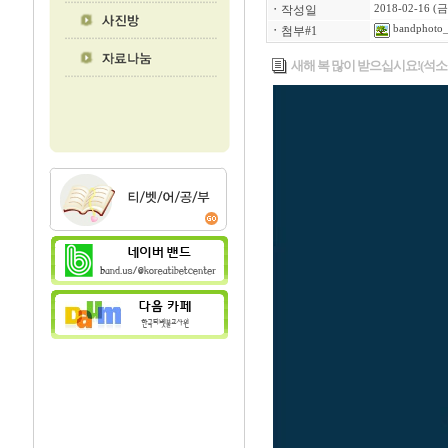
ㆍ
작성일
2018-02-16 (금
bandphoto_
ㆍ
첨부#1
새해 복 많이 받으십시요!(석소