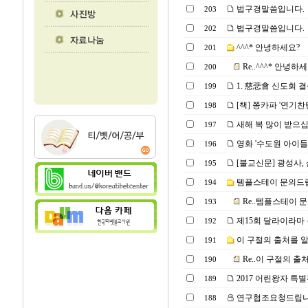
법구경말씀입니다.
203
법구경말씀입니다.
202
^^^* 안녕하세요?
201
Re..^^^* 안녕하
200
1. 慈悲會 신도회 결
199
[책] 쫑카파 '연기찬탄송
198
새해 복 많이 받으십
197
영화 '수도원 아이
196
[불교신문] 광성사, 
195
템플스테이 문의드립
194
Re..템플스테이 
193
제15회 달라이라마 
192
이 구절의 출처를 
191
Re..이 구절의 
190
2017 어린왕자 특
189
연구협조요청드립
188