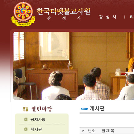
번호
글 제 목