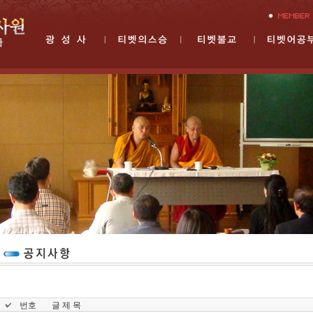
번호
글 제 목