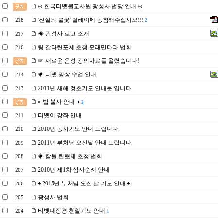
⊙ 한국티벳불교사원 광성사 법당 안내 ⊙
'진실의 불꽃' 릴레이에 동참해주십시오!!!
218
2
◈ 광성사 로고 소개
217
링 갈라린포체 초청 모래만다라 법회
216
☞ 새로운 음성 강의자료들 올렸습니다!
◈ 티벳 명상 수업 안내
214
2011년 새해 정초기도 안내문 입니다.
213
◐ 법 불사 안내 ◑
2
티벳어 강좌 안내
211
2010년 동지기도 안내 드립니다.
210
2011년 부처님 오신날 안내 드립니다.
209
◈ 캄튤 린뽀체 초청 법회
208
2010년 제1차 삼사순례 안내
207
♠ 2015년 부처님 오신 날 기도 안내 ♠
206
광성사 법회
205
티벳대장경 천일기도 안내
204
1