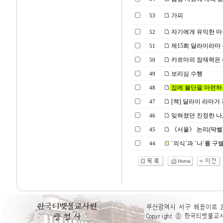
가피
53
자기에게 유익한 마
52
제15회 달라이라마 
51
카르마의 잠재력은
50
보리심 수행
49
집에 불단을 마련하는
48
[책] 달라이 라마가 
47
잊혀졌던 진정한 나,
46
《서울》 논리(딱쎌) 공부
45
`의식`과 `나`를 
44