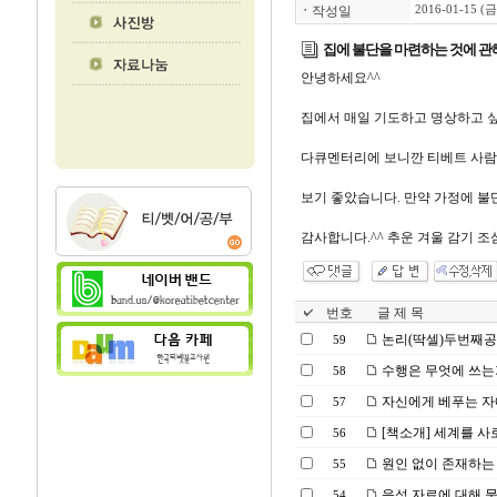
ㆍ
작성일
2016-01-15 (금
집에 불단을 마련하는 것에 관
안녕하세요^^
집에서 매일 기도하고 명상하고 싶
다큐멘터리에 보니깐 티베트 사람들
보기 좋았습니다. 만약 가정에 불
감사합니다.^^ 추운 겨울 감기 조
번호
글 제 목
논리(딱셀)두번째
59
수행은 무엇에 쓰는
58
자신에게 베푸는 
57
[책소개] 세계를 사
56
원인 없이 존재하는
55
음성 자료에 대해 
54