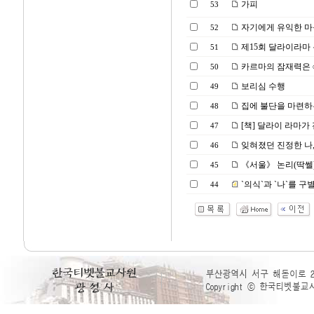
가피
53
자기에게 유익한 마
52
제15회 달라이라마 
51
카르마의 잠재력은
50
보리심 수행
49
집에 불단을 마련하는
48
[책] 달라이 라마가 
47
잊혀졌던 진정한 나,
46
《서울》 논리(딱쎌) 공부
45
`의식`과 `나`를 
44