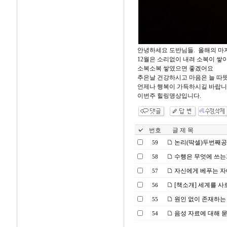
안녕하세요 도반님들. 올해의 마
12월은 소리없이 내려 소복이 쌓
소복소복 쌓였으면 좋겠어요
추은날 건강하시고 마음은 늘 따
언제나 행복이 가득하시길 바랍니
이번주 힐링명상입니다.
번호
글 제 목
논리(딱셀)두번째
59
수행은 무엇에 쓰는
58
자신에게 베푸는 
57
[책소개] 세계를 사
56
원인 없이 존재하는
55
음성 자료에 대해 
54