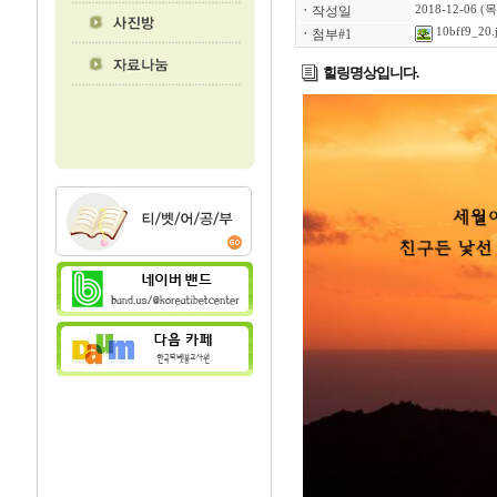
ㆍ
작성일
2018-12-06 (목
10bff9_20.
ㆍ
첨부#1
힐링명상입니다.