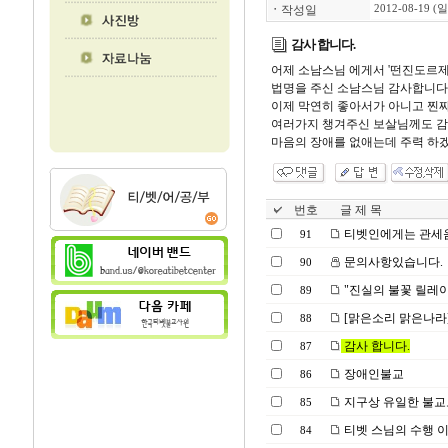
ㆍ
작성일
2012-08-19 (일
감사 합니다.
어제 소남스님 에게서 '떤진도르제
법명을 주신 소남스님 감사합니다
이제 막연히 좋아서가 아니고 찐짜
여러가지 챙겨주신 보살님께도 
마음의 장애를 없애는데 주력 하
번호
글 제 목
티벳인에게는 관세음
91
문의사항있습니다.
90
"진실의 불꽃 릴레이
89
[맑은소리 맑은나라
88
감사 합니다.
87
장애인불교
86
지구상 유일한 불교
85
티벳 스님의 수행 이
84