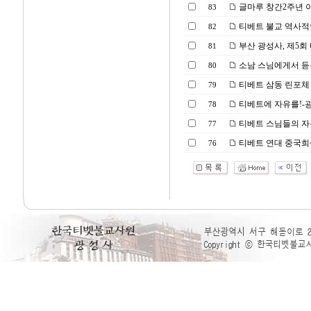
글마루 창간2주년 
83
티베트 불교 역사적인 
82
부산 광성사, 제5
81
소남 스님에게서 듣는 
80
티베트 삼동 린포체 부산
79
티베트에 자유를!-광성
78
티베트 스님들의 자유를
77
티베트 연대 중국희생자
76