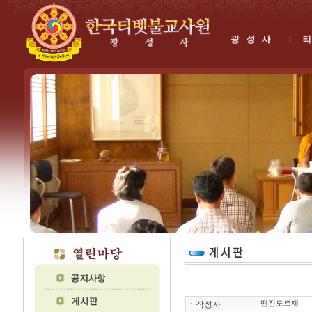
ㆍ
작성자
떤진도르제