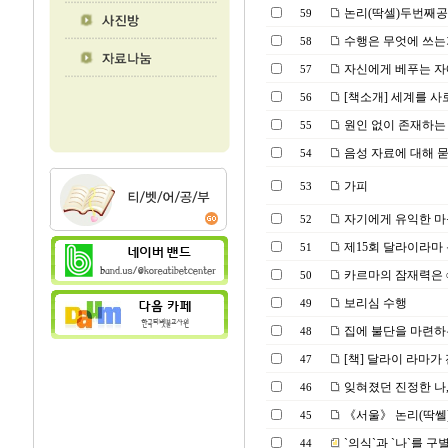
논리(딱셀)두번째
59
수행은 무엇에 쓰는
58
자신에게 베푸는 
57
[책소개] 세계를 사
56
원인 없이 존재하는
55
음성 자료에 대해 
54
가피
53
자기에게 유익한 마
52
제15회 달라이라마 
51
카르마의 잠재력은
50
보리심 수행
49
집에 불단을 마련하는
48
[책] 달라이 라마가 
47
잊혀졌던 진정한 나,
46
《서울》 논리(딱쎌) 공부
45
`의식`과 `나`를 
44