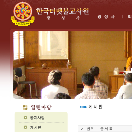
번호
글 제 목