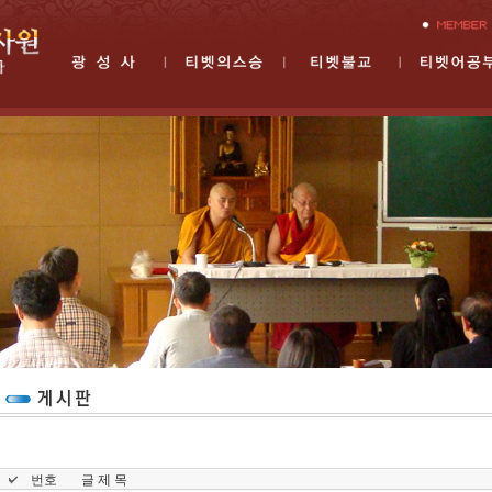
번호
글 제 목