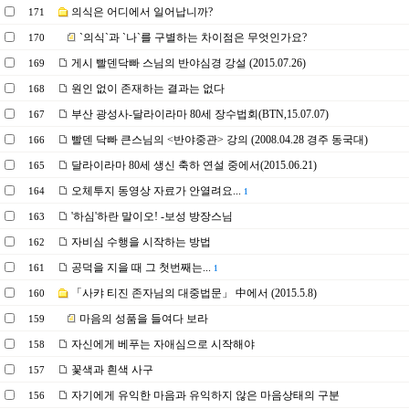
의식은 어디에서 일어납니까?
171
`의식`과 `나`를 구별하는 차이점은 무엇인가요?
170
게시 빨덴닥빠 스님의 반야심경 강설 (2015.07.26)
169
원인 없이 존재하는 결과는 없다
168
부산 광성사-달라이라마 80세 장수법회(BTN,15.07.07)
167
빨덴 닥빠 큰스님의 <반야중관> 강의 (2008.04.28 경주 동국대)
166
달라이라마 80세 생신 축하 연설 중에서(2015.06.21)
165
오체투지 동영상 자료가 안열려요...
164
1
'하심'하란 말이오! -보성 방장스님
163
자비심 수행을 시작하는 방법
162
공덕을 지을 때 그 첫번째는...
161
1
「사캬 티진 존자님의 대중법문」 中에서 (2015.5.8)
160
마음의 성품을 들여다 보라
159
자신에게 베푸는 자애심으로 시작해야
158
꽃색과 흰색 사구
157
자기에게 유익한 마음과 유익하지 않은 마음상태의 구분
156