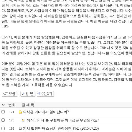
그러나, 어려운 상황을 대처할 수 있는 그와 똑같이 강력하지만 훨씬 더 안정된 에너
된 에너지는 자비심 있는 마음가짐뿐 아니라 이성과 인내심에서도 나옵니다. 이것들
다. 불행하게도, 많은 사람들이 이러한 특성들을 약함을 나타낸다고 오판합니다. 나는
면이 강하다는 표식입니다. 자비심은 본질적으로 온화하고, 평화롭고, 부드럽지만 
못한 이들은 쉽게 인내심의 바닥을 보이는 사람들입니다. 이런 이유로, 내겐 성냄이 
니다.
그래서, 어떤 문제가 처음 발생했을 때, 겸손하고 진실한 마음가짐을 가지고 그 결과
록 노력하세요. 물론, 타인이 여러분을 이용하려들 수도 있습니다, 그리고 여러분이 
격을 부추길 수 있고 강경한 입장을 취하도록 할 수도 있습니다. 그러나 이것은 자비
의 견해를 밝히거나 강한 반론을 할 필요성이 발생하면, 성냄이나 나쁜 의도없이 행
여러분이 깨달아야 할 것은 비록 적이 여러분을 해하는 것처럼 보이지만, 적의 파괴적
다는 것입니다. 보복하고자하는 이기적 충동을 저지하기 위해서, 여러분은 자비의 
행의 결과로 고통 받는 것을 구제하는데 일조해야한다는 책임을 떠맡아야 합니다. 그
이 평온한 상태에서 선택되어지면, 그것들은 더욱 효과적이고, 정확하고, 강력할 것
로 한 보복은 거의 그 목적을 이룰 수 없습니다.
번호
글 제 목
의식은 어디에서 일어납니까?
171
`의식`과 `나`를 구별하는 차이점은 무엇인가요?
170
게시 빨덴닥빠 스님의 반야심경 강설 (2015.07.26)
169