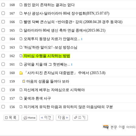
원인 없이 존재하는 결과는 없다
168
부산 광성사-달라이라마 80세 장수법회(BTN,15.07.07)
167
빨덴 닥빠 큰스님의 <반야중관> 강의 (2008.04.28 경주 동국대)
166
달라이라마 80세 생신 축하 연설 중에서(2015.06.21)
165
오체투지 동영상 자료가 안열려요...
164
1
'하심'하란 말이오! -보성 방장스님
163
자비심 수행을 시작하는 방법
162
공덕을 지을 때 그 첫번째는...
161
1
「사캬 티진 존자님의 대중법문」 中에서 (2015.5.8)
160
마음의 성품을 들여다 보라
159
자신에게 베푸는 자애심으로 시작해야
158
꽃색과 흰색 사구
157
자기에게 유익한 마음과 유익하지 않은 마음상태의 구분
156