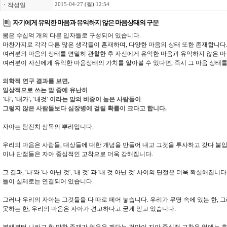
ㆍ
작성일
2015-04-27 (월) 12:54
자기에게 유익한 마음과 유익하지 않은 마음상태의 구분
몸은 수십억 개의 다른 입자들로 구성되어 있습니다.
마찬가지로 각각 다른 많은 생각들이 혼재하며, 다양한 마음의 상태 또한 존재합니다
여러분의 마음의 상태를 면밀히 관찰한 후 자신에게 유익한 마음과 유익하지 않은 
여러분이 자신에게 유익한 마음상태의 가치를 알아볼 수 있다면, 즉시 그 마음 상태
의학적 연구 결과를 보면,
일상적으로 쓰는 말 중에 유난히
'나', '내가', '내것' 이라는 말의 비중이 높은 사람들이
그렇지 않은 사람들보다 심장병에 걸릴 확률이 크다고 합니다.
자아는 탐진치 삼독의 뿌리입니다.
우리의 마음은 사람들, 대상들에 대한 개념을 만들어 내고 그것을 투사하고 갖다 붙입
이나 단점들은 자아 중심적인 고착으로 더욱 강해집니다.
그 결과, '나'와 '나 아닌 것', '내 것' 과 '내 것 아닌 것' 사이의 단절은 더욱 확실
들이 실제로는 연결되어 있습니다.
그러나 우리의 자아는 그것들을 다 따로 떼어 놓습니다. 우리가 무명 속에 있는 한, 
못하는 한, 우리의 마음은 자아가 견고하다고 굳게 맏고 있습니다.