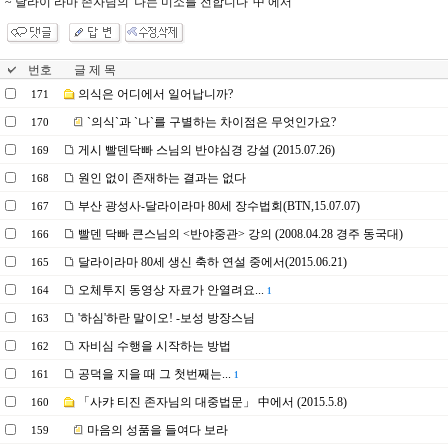
~ 달라이 라마 존자님의 '나는 미소를 전합니다' 中 에서
번호
글 제 목
의식은 어디에서 일어납니까?
171
`의식`과 `나`를 구별하는 차이점은 무엇인가요?
170
게시 빨덴닥빠 스님의 반야심경 강설 (2015.07.26)
169
원인 없이 존재하는 결과는 없다
168
부산 광성사-달라이라마 80세 장수법회(BTN,15.07.07)
167
빨덴 닥빠 큰스님의 <반야중관> 강의 (2008.04.28 경주 동국대)
166
달라이라마 80세 생신 축하 연설 중에서(2015.06.21)
165
오체투지 동영상 자료가 안열려요...
164
1
'하심'하란 말이오! -보성 방장스님
163
자비심 수행을 시작하는 방법
162
공덕을 지을 때 그 첫번째는...
161
1
「사캬 티진 존자님의 대중법문」 中에서 (2015.5.8)
160
마음의 성품을 들여다 보라
159