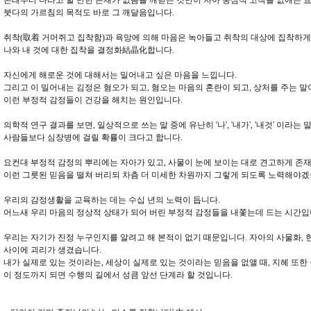
본래부터 나라고 할 만한 존재가 없음을 깨닫는 것만이 자아 중심적 고착을 없애는 
붓다의 가르침의 목적도 바로 그 깨달음입니다.
취착(取着 거머쥐고 집착함)과 욕망에 의해 마음은 녹아들고 취착의 대상에 집착하게 
나와 내 것에 대한 집착을 결정화結晶化합니다.
자신에게 해로운 것에 대해서는 밀어내고 싶은 마음을 느낍니다.
그리고 이 밀어내는 김정은 혐오가 되고, 혐오는 마음의 혼란이 되고, 상처를 주는 말
이런 부정적 감정들이 건강을 해치는 원인입니다.
의학적 연구 결과를 보면, 일상적으로 쓰는 말 중에 유난히 '나', '내가', '내것' 이라
사람들보다 심장병에 걸릴 확률이 크다고 합니다.
요컨대 부정적 감정의 뿌리에는 자아가 있고, 사물이 눈에 보이는 대로 견고하게 존
이런 그릇된 믿음을 떨쳐 버리되 차츰 더 미세한 차원까지 그렇게 되도록 노력해야
우리의 감정생활을 교육하는 데는 수십 년의 노력이 듭니다.
어느새 우리 마음의 정상적 상태가 되어 버린 부정적 감정들을 내쫓는데 드는 시간입
우리는 자기가 진정 누구인지를 알려고 해 본적이 없기 때문입니다. 자아의 사물화,
사이에 괴리가 생겼습니다.
내가 실제로 있는 것이라는, 세상이 실제로 있는 것이라는 믿음을 없앨 때, 지혜 또한
이 정도까지 되면 수행의 길에서 성큼 앞선 단계라 할 것입니다.